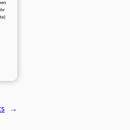
hen
ehr
te)
ts
→