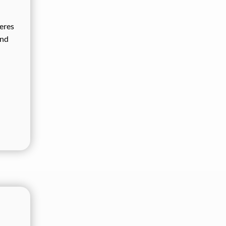
eres
und